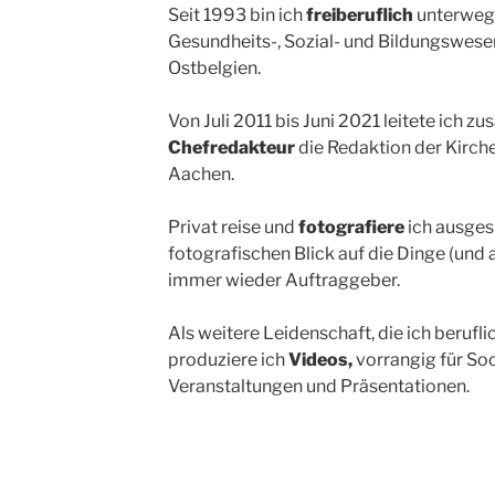
Seit 1993 bin ich
freiberuflich
unterwegs
Gesundheits-, Sozial- und Bildungswese
Ostbelgien.
Von Juli 2011 bis Juni 2021 leitete ich zusä
Chefredakteur
die Redaktion der Kirch
Aachen.
Privat reise und
fotografiere
ich ausges
fotografischen Blick auf die Dinge (und 
immer wieder Auftraggeber.
Als weitere Leidenschaft, die ich berufli
produziere ich
Videos,
vorrangig für Soc
Veranstaltungen und Präsentationen.