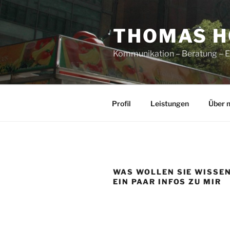
Zum
Inhalt
THOMAS H
springen
Kommunikation – Beratung – 
Profil
Leistungen
Über 
WAS WOLLEN SIE WISSE
EIN PAAR INFOS ZU MIR